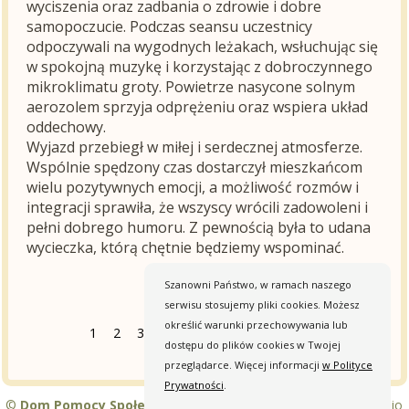
wyciszenia oraz zadbania o zdrowie i dobre
samopoczucie. Podczas seansu uczestnicy
odpoczywali na wygodnych leżakach, wsłuchując się
w spokojną muzykę i korzystając z dobroczynnego
mikroklimatu groty. Powietrze nasycone solnym
aerozolem sprzyja odprężeniu oraz wspiera układ
oddechowy.
Wyjazd przebiegł w miłej i serdecznej atmosferze.
Wspólnie spędzony czas dostarczył mieszkańcom
wielu pozytywnych emocji, a możliwość rozmów i
integracji sprawiła, że wszyscy wrócili zadowoleni i
pełni dobrego humoru. Z pewnością była to udana
wycieczka, którą chętnie będziemy wspominać.
Szanowni Państwo, w ramach naszego
serwisu stosujemy pliki cookies. Możesz
Strona 1 z 30
określić warunki przechowywania lub
1
2
3
4
...
6
7
8
9
10
dostępu do plików cookies w Twojej
przeglądarce. Więcej informacji
w Polityce
Prywatności
.
©
Dom Pomocy Społecznej Kraft Haus
2016. Wykonanie: Studio